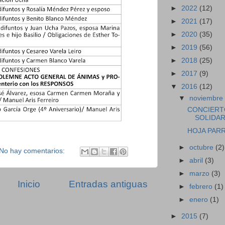
►
2022
(12)
►
2021
(17)
►
2020
(35)
►
2019
(56)
►
2018
(25)
►
2017
(9)
▼
2016
(12)
▼
noviembr
CONCIERTO
SOLIDAR
HOJA PAR
►
octubre
(2)
No hay comentarios:
►
abril
(3)
►
marzo
(3)
Inicio
Entradas antiguas
►
febrero
(1)
►
enero
(1)
►
2015
(7)